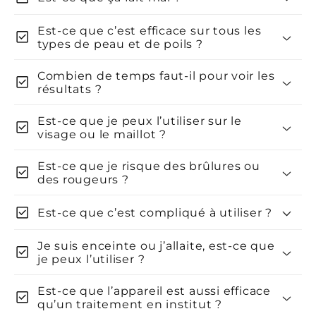
Est-ce que c’est efficace sur tous les
check_box
types de peau et de poils ?
Combien de temps faut-il pour voir les
check_box
résultats ?
ÉPILATION DÉFINITIVE
Est-ce que je peux l’utiliser sur le
check_box
visage ou le maillot ?
Est-ce que je risque des brûlures ou
check_box
des rougeurs ?
check_box
Est-ce que c’est compliqué à utiliser ?
AUCUNE DOULEUR
Je suis enceinte ou j’allaite, est-ce que
check_box
je peux l’utiliser ?
Est-ce que l’appareil est aussi efficace
check_box
qu’un traitement en institut ?