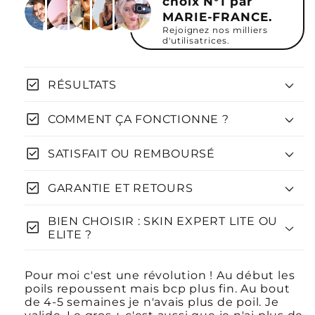
choix N°1 par
MARIE-FRANCE.
Rejoignez nos milliers
d'utilisatrices.
check_box
RÉSULTATS
check_box
COMMENT ÇA FONCTIONNE ?
check_box
SATISFAIT OU REMBOURSÉ
check_box
GARANTIE ET RETOURS
2 ANS DE GARANTIE.
BIEN CHOISIR : SKIN EXPERT LITE OU
check_box
ELITE ?
l'IPL ELITE
Pour moi c'est une révolution ! Au début les
poils repoussent mais bcp plus fin. Au bout
dès 3
de 4-5 semaines je n'avais plus de poil. Je