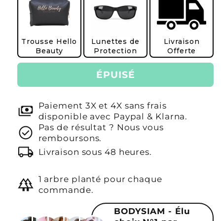
Trousse Hello
Lunettes de
Livraison
Beauty
Protection
Offerte
ÉPUISÉ
Paiement 3X et 4X sans frais
payments
disponible avec Paypal & Klarna.
Pas de résultat ? Nous vous
check_circle
remboursons.
local_shipping
Livraison sous 48 heures.
1 arbre planté pour chaque
forest
commande.
BODYSIAM - Élu