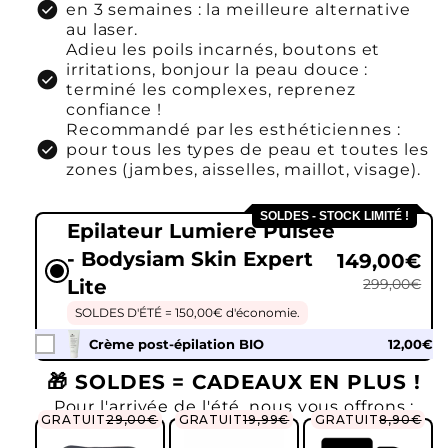
check_circle
en 3 semaines : la meilleure alternative
au laser.
Adieu les poils incarnés, boutons et
irritations, bonjour la peau douce :
check_circle
terminé les complexes, reprenez
confiance !
Recommandé par les esthéticiennes :
check_circle
pour tous les types de peau et toutes les
zones (jambes, aisselles, maillot, visage).
SOLDES - STOCK LIMITÉ !
Epilateur Lumiere Pulsée
- Bodysiam Skin Expert
149,00€
Lite
299,00€
SOLDES D'ÉTÉ = 150,00€ d'économie.
Crème post-épilation BIO
12,00€
🎁 SOLDES = CADEAUX EN PLUS !
Pour l'arrivée de l'été, nous vous offrons :
GRATUIT
29,00€
GRATUIT
19,99€
GRATUIT
8,90€