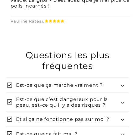
valide. Le gros + c'est aussi que je n'ai plus de
semaines.
poils incarnés !
Disparition des poils incarnés
Pauline Rateau
progressive et permanente
Retours :
Questions les plus
fréquentes
CLIQUEZ ICI.
check_box
Est-ce que ça marche vraiment ?
Est-ce que c’est dangereux pour la
check_box
peau, est-ce qu'il y a des risques ?
check_box
Et si ça ne fonctionne pas sur moi ?
check_box
Est-ce que ça fait mal ?