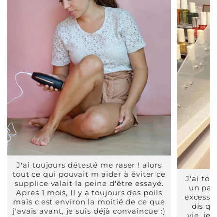
J'ai toujours détesté me raser ! alors
tout ce qui pouvait m'aider à éviter ce
J'ai to
supplice valait la peine d'être essayé.
un pant
Apres 1 mois, Il y a toujours des poils
excessi
mais c'est environ la moitié de ce que
dis qu
j'avais avant, je suis déjà convaincue :)
vie, je