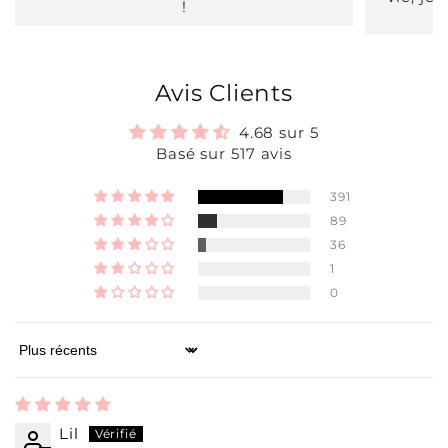
!
Avis Clients
4.68 sur 5
Basé sur 517 avis
391
89
36
1
0
Sort by
Lil