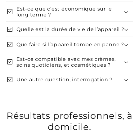
ECONOMIES
Est-ce que c’est économique sur le
check_box
long terme ?
check_box
Quelle est la durée de vie de l’appareil ?
check_box
Que faire si l’appareil tombe en panne ?
Est-ce compatible avec mes crèmes,
check_box
soins quotidiens, et cosmétiques ?
POUR TOUT LE CORPS :
check_box
Une autre question, interrogation ?
Résultats professionnels, à
domicile.